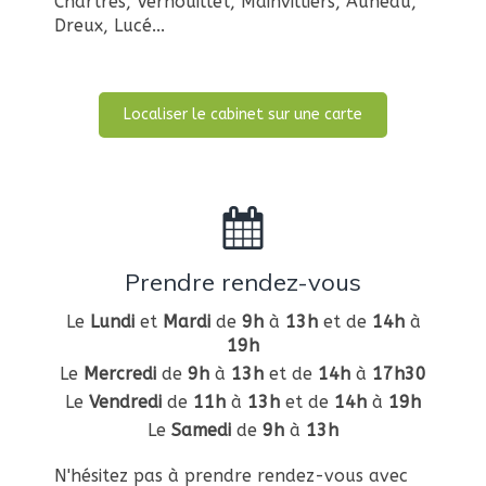
Chartres, Vernouillet, Mainvilliers, Auneau,
Dreux, Lucé...
Localiser le cabinet sur une carte
Prendre rendez-vous
Le
Lundi
et
Mardi
de
9h
à
13h
et de
14h
à
19h
Le
Mercredi
de
9h
à
13h
et de
14h
à
17h30
Le
Vendredi
de
11h
à
13h
et de
14h
à
19h
Le
Samedi
de
9h
à
13h
N'hésitez pas à prendre rendez-vous avec