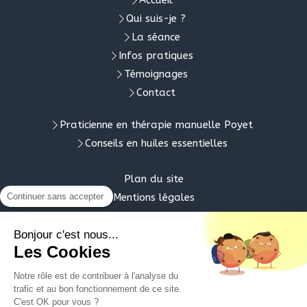
Accueil
Qui suis-je ?
La séance
Infos pratiques
Témoignages
Contact
Praticienne en thérapie manuelle Poyet
Conseils en huiles essentielles
Plan du site
Continuer sans accepter
Mentions légales
Le
Lundi
et
Mardi
de
9h
à
13h
et de
14h
à
19h
Bonjour c'est nous...
Le
Mercredi
de
9h
à
13h
et de
14h
à
17h30
Les Cookies
Le
Vendredi
de
11h
à
13h
et de
14h
à
19h
Notre rôle est de contribuer à l'analyse du
Le
Samedi
de
9h
à
13h
trafic et au bon fonctionnement de ce site.
C'est OK pour vous ?